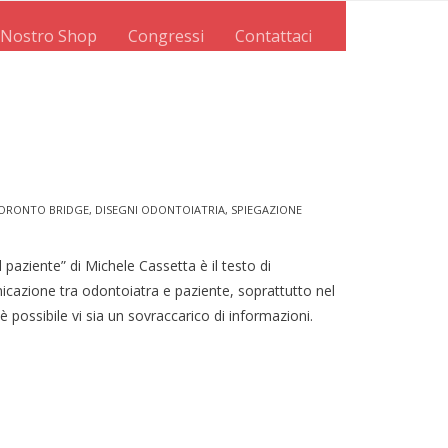
l Nostro Shop
Congressi
Contattaci
TORONTO BRIDGE
,
DISEGNI ODONTOIATRIA
,
SPIEGAZIONE
l paziente” di Michele Cassetta è il testo di
nicazione tra odontoiatra e paziente, soprattutto nel
 è possibile vi sia un sovraccarico di informazioni.