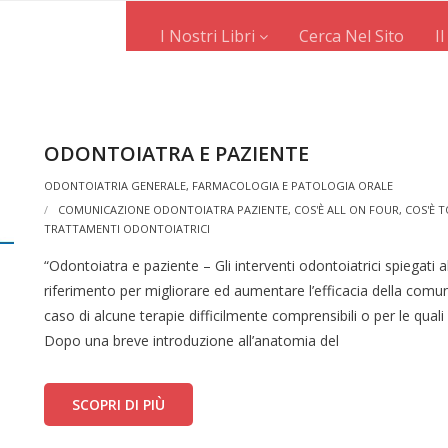
I Nostri Libri
Cerca Nel Sito
I
ODONTOIATRA E PAZIENTE
ODONTOIATRIA GENERALE, FARMACOLOGIA E PATOLOGIA ORALE
COMUNICAZIONE ODONTOIATRA PAZIENTE
,
COS'È ALL ON FOUR
,
COS'È 
TRATTAMENTI ODONTOIATRICI
“Odontoiatra e paziente – Gli interventi odontoiatrici spiegati a
riferimento per migliorare ed aumentare l’efficacia della comu
caso di alcune terapie difficilmente comprensibili o per le quali
Dopo una breve introduzione all’anatomia del
SCOPRI DI PIÙ