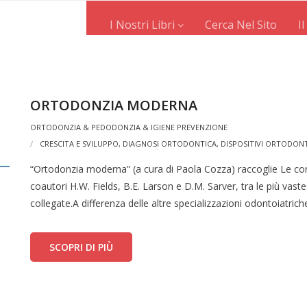
I Nostri Libri
Cerca Nel Sito
I
ORTODONZIA MODERNA
ORTODONZIA & PEDODONZIA & IGIENE PREVENZIONE
CRESCITA E SVILUPPO
,
DIAGNOSI ORTODONTICA
,
DISPOSITIVI ORTODONT
“Ortodonzia moderna” (a cura di Paola Cozza) raccoglie Le con
coautori H.W. Fields, B.E. Larson e D.M. Sarver, tra le più vas
collegate.A differenza delle altre specializzazioni odontoiatri
SCOPRI DI PIÙ