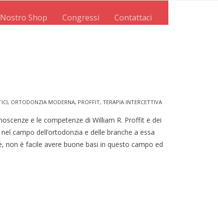
l Nostro Shop
Congressi
Contattaci
ICI
,
ORTODONZIA MODERNA
,
PROFFIT
,
TERAPIA INTERCETTIVA
oscenze e le competenze di William R. Proffit e dei
te nel campo dell’ortodonzia e delle branche a essa
che, non è facile avere buone basi in questo campo ed