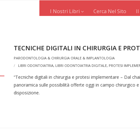
I Nostri Libri
Cerca Nel Sito
I
TECNICHE DIGITALI IN CHIRURGIA E PRO
PARODONTOLOGIA & CHIRURGIA ORALE & IMPLANTOLOGIA
LIBRI ODONTOIATRIA
,
LIBRI ODONTOIATRIA DIGITALE
,
PROTESI IMPLEME
“Tecniche digitali in chirurgia e protesi implementare – Dal cha
panoramica sulle possibilità offerte oggi in campo chirurgico 
disposizione.