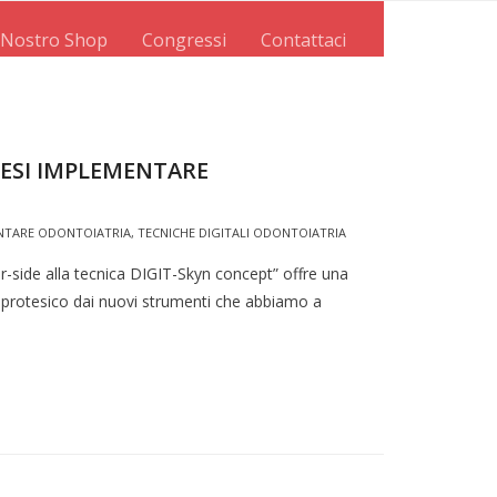
l Nostro Shop
Congressi
Contattaci
TESI IMPLEMENTARE
NTARE ODONTOIATRIA
,
TECNICHE DIGITALI ODONTOIATRIA
ir-side alla tecnica DIGIT-Skyn concept” offre una
e protesico dai nuovi strumenti che abbiamo a